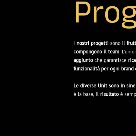
Prog
I
nostri progetti
sono il
frut
compongono il team
. L'uni
aggiunto
che garantisce
ric
funzionalità
per ogni brand
Le diverse Unit sono in sine
è la base, il
risultato
è sem