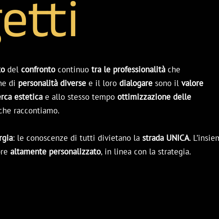
etti
to
del
confronto
continuo
tra le professionalità
che
one di
personalità diverse
e il loro
dialogare
sono il
valore
erca estetica
e allo stesso tempo
ottimizzazione delle
che raccontiamo.
rgia
: le conoscenze di tutti divietano la
strada UNICA
. L’insi
pre
altamente personalizzato
, in linea con la strategia.